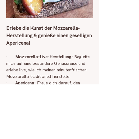
Erlebe die Kunst der Mozzarella-
Herstellung & genieße einen geselligen 
Apericena!
·      
Mozzarella-Live-Herstellung: 
Begleite 
mich auf eine besondere Genussreise und 
erlebe live, wie ich meinen minutenfrischen 
Mozzarella traditionell herstelle.
·      
Apericena: 
Freue dich darauf, den 
Mozzarella direkt nach der Zubereitung zu 
probieren – begleitet von einem Buffet aus 
leckeren Kreationen meiner Küche: den 
Käsekreationen, feinen Häppchen, einem 
Gericht und einem Dessert – alles kombiniert 
mit saisonalen Zutaten. 
Tauche ein in die Atmosphäre eines 
italienischen Apericena – der perfekten 