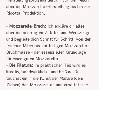
Herstellungsprozess durch – von der Milch 
über die Mozzarella-Herstellung bis hin zur 
Ricotta-Produktion.
• 
Mozzarella-Bruch:
 Ich erkläre dir alles 
über die benötigten Zutaten und Werkzeuge 
und begleite dich Schritt für Schritt: von der 
frischen Milch bis zur fertigen Mozzarella-
Bruchmasse – der essenziellen Grundlage 
für einen guten Mozzarella.
• 
Die Filatura:
 Im praktischen Teil wird es 
kreativ, handwerklich – und heiß🔥! Du 
tauchst ein in die Kunst der 
filatura
 (dem 
Ziehen) des Mozzarellas und erhältst eine 
Einführung in verschiedene Techniken der 
Formung. Du wirst deine Mozzarelle in 
verschiedenen Formen selbst ziehen.Ein 
wenig Geduld, Fingerspitzengefühl und 
kühle Nerven sind willkommen 😉🧤🧊 – aber 
keine Sorge: Der Spaß steht im Vordergrund!
• 
Ricotta:
 Zusätzlich widmen wir uns dem 
Ricotta, der traditionell aus der 