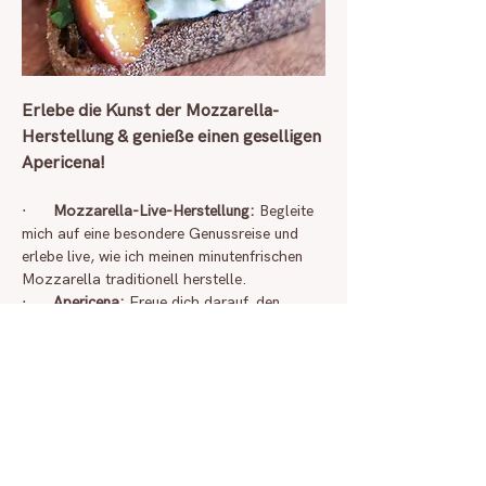
Erlebe die Kunst der Mozzarella-
Herstellung & genieße einen geselligen 
Apericena!
·      
Mozzarella-Live-Herstellung: 
Begleite 
mich auf eine besondere Genussreise und 
erlebe live, wie ich meinen minutenfrischen 
Mozzarella traditionell herstelle.
·      
Apericena: 
Freue dich darauf, den 
Mozzarella direkt nach der Zubereitung zu 
probieren – begleitet von einem Buffet aus 
leckeren Kreationen meiner Küche: den 
Käsekreationen, feinen Häppchen, einem 
Gericht und einem Dessert – alles kombiniert 
mit saisonalen Zutaten.
Tauche ein in die Atmosphäre eines 
italienischen Apericena – der perfekten 