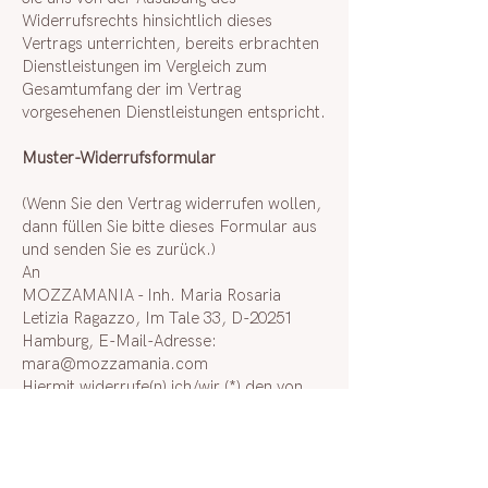
Widerrufsrechts hinsichtlich dieses
Vertrags unterrichten, bereits erbrachten
Dienstleistungen im Vergleich zum
Gesamtumfang der im Vertrag
vorgesehenen Dienstleistungen entspricht.
Muster-Widerrufsformular
(Wenn Sie den Vertrag widerrufen wollen,
dann füllen Sie bitte dieses Formular aus
und senden Sie es zurück.)
An
MOZZAMANIA - Inh. Maria Rosaria
Letizia Ragazzo, Im Tale 33, D-20251
Hamburg, E-Mail-Adresse:
mara@mozzamania.com
Hiermit widerrufe(n) ich/wir (*) den von
mir/uns (*) abgeschlossenen Vertrag über
den
Kauf der folgenden Waren (*)/die
Erbringung der folgenden Dienstleistung