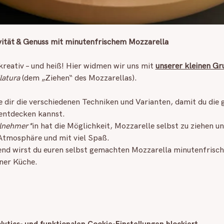
ivität & Genuss mit minutenfrischem Mozzarella
 kreativ – und heiß! Hier widmen wir uns mit 
unserer kleinen G
ilatura
 (dem „Ziehen“ des Mozzarellas).
ge dir die verschiedenen Techniken und Varianten, damit du die g
entdecken kannst.
ilnehmer*
in
hat die Möglichkeit, Mozzarelle selbst zu ziehen u
 Atmosphäre und mit viel Spaß.
end wirst du euren selbst gemachten Mozzarella minutenfrisch 
ner Küche.
ytics- und funktionalen Cookie-Einstellungen blockiert.