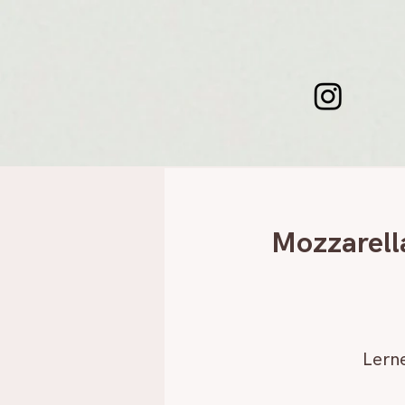
Mozzarell
Lern