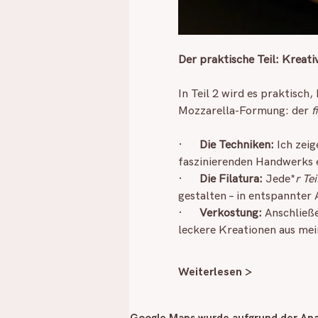
Der praktische Teil: Kreat
In Teil 2 wird es praktisch,
Mozzarella-Formung: der 
f
·      
Die Techniken:
 Ich zei
faszinierenden Handwerks 
·      
Die Filatura:
 Jede*
r Te
gestalten – in entspannter
·      
Verkostung:
 Anschließ
leckere Kreationen aus mei
Weiterlesen >
Google Maps wurde aufgrund der Anal