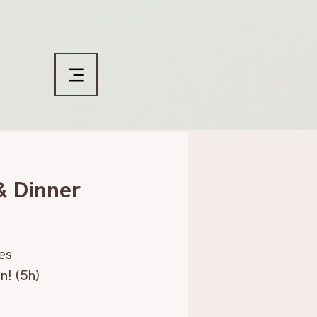
& Dinner
es
! (5h)