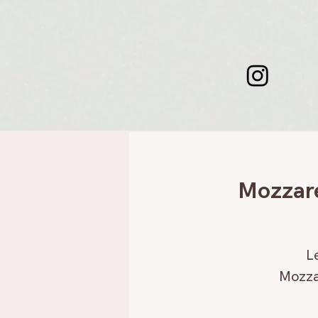
Mozzare
L
Mozza