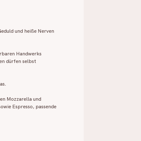
Geduld und heiße Nerven  
derbaren Handwerks 
n dürfen selbst 
as.
ten Mozzarella und 
sowie Espresso, passende 