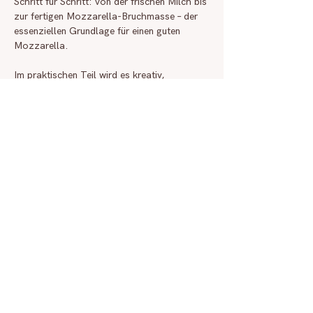
Schritt für Schritt: von der frischen Milch bis 
zur fertigen Mozzarella-Bruchmasse – der 
essenziellen Grundlage für einen guten 
Mozzarella.
Im praktischen Teil wird es kreativ, 
handwerklich – und heiß! 🔥 Du tauchst ein 
in die Kunst der 
Filatura
 (dem Ziehen) des 
Mozzarellas und erhältst eine Einführung in 
verschiedene Techniken der Formung.
Du wirst deinen Mozzarella  in 
verschiedenen Formen selbst ziehen.
Weiterlesen >
Diese Veranstaltung
teilen