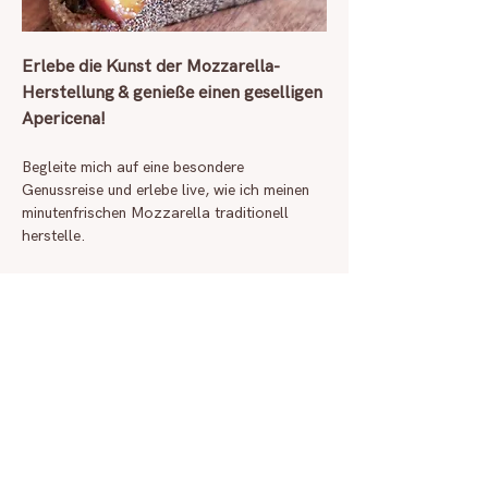
Erlebe die Kunst der Mozzarella-
Herstellung & genieße einen geselligen 
Apericena!
Begleite mich auf eine besondere 
Genussreise und erlebe live, wie ich meinen 
minutenfrischen Mozzarella traditionell 
herstelle.
Freue dich darauf, den Mozzarella direkt 
nach der Zubereitung zu probieren – 
begleitet von meinen Käsekreationen, feinen 
Häppchen oder einem leichten Gericht, 
kombiniert mit saisonalen Zutaten.
Tauche ein in die Atmosphäre eines  
italienischen Apericena – der perfekten 
Mischung aus Aperitif und Abendessen.