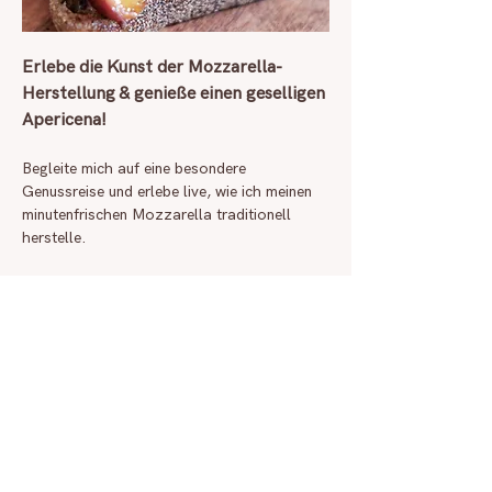
Erlebe die Kunst der Mozzarella-
Herstellung & genieße einen geselligen 
Apericena!
Begleite mich auf eine besondere 
Genussreise und erlebe live, wie ich meinen 
minutenfrischen Mozzarella traditionell 
herstelle.
Freue dich darauf, den Mozzarella direkt 
nach der Zubereitung zu probieren – 
begleitet von meinen Käsekreationen, feinen 
Häppchen oder einem leichten Gericht, 
kombiniert mit saisonalen Zutaten.
Tauche ein in die Atmosphäre eines  
italienischen Apericena – der perfekten 
Mischung aus Aperitif und Abendessen.