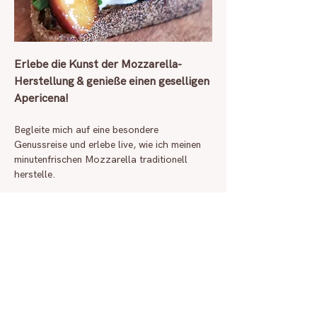
Erlebe die Kunst der Mozzarella-
Herstellung & genieße einen geselligen 
Apericena!
Begleite mich auf eine besondere 
Genussreise und erlebe live, wie ich meinen 
minutenfrischen Mozzarella traditionell 
herstelle.
Freue dich darauf, den Mozzarella direkt 
nach der Zubereitung zu probieren – 
begleitet von meinen Käsekreationen, feinen 
Häppchen oder einem leichten Gericht, 
kombiniert mit saisonalen Zutaten.
Tauche ein in die Atmosphäre eines  
italienischen Apericena – der perfekten 